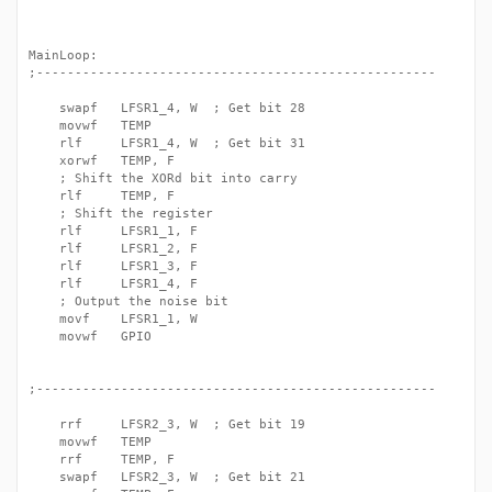
MainLoop:

;----------------------------------------------------

	swapf	LFSR1_4, W	; Get bit 28

	movwf	TEMP

	rlf		LFSR1_4, W	; Get bit 31

	xorwf	TEMP, F

	; Shift the XORd bit into carry

	rlf		TEMP, F

	; Shift the register

	rlf		LFSR1_1, F

	rlf		LFSR1_2, F

	rlf		LFSR1_3, F

	rlf		LFSR1_4, F

	; Output the noise bit

	movf	LFSR1_1, W

	movwf	GPIO

;----------------------------------------------------

	rrf		LFSR2_3, W	; Get bit 19

	movwf	TEMP

	rrf		TEMP, F

	swapf	LFSR2_3, W	; Get bit 21
