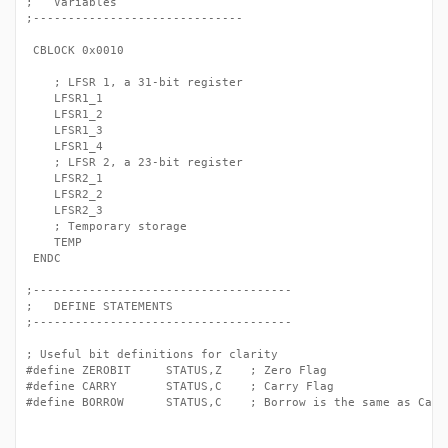
;	Variables

;------------------------------

 CBLOCK 0x0010

	; LFSR 1, a 31-bit register

	LFSR1_1

	LFSR1_2

	LFSR1_3

	LFSR1_4

	; LFSR 2, a 23-bit register

	LFSR2_1

	LFSR2_2

	LFSR2_3

	; Temporary storage

	TEMP

 ENDC

;-------------------------------------

;	DEFINE STATEMENTS

;-------------------------------------

; Useful bit definitions for clarity	

#define ZEROBIT		STATUS,Z	; Zero Flag

#define CARRY		STATUS,C	; Carry Flag

#define BORROW		STATUS,C	; Borrow is the same as Carry
