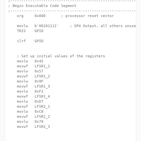
;------------------------------------------------------------
; Begin Executable Code Segment

;------------------------------------------------------------
	org     0x000		; processor reset vector

	movlw	b'00101111'		; GP4 Output, all others unused inputs

	TRIS	GPIO   

	clrf	GPIO

	; Set up initial values of the registers

	movlw	0x45

	movwf	LFSR1_1

	movlw	0x57

	movwf	LFSR1_2

	movlw	0x9F

	movwf	LFSR1_3

	movlw	0xF2

	movwf	LFSR1_4

	movlw	0xD7

	movwf	LFSR2_1

	movlw	0xC8

	movwf	LFSR2_2

	movlw	0x79

	movwf	LFSR2_3
