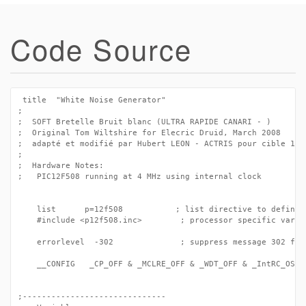
Code Source
 title  "White Noise Generator"

;

;  SOFT Bretelle Bruit blanc (ULTRA RAPIDE CANARI - )

;  Original Tom Wiltshire for Elecric Druid, March 2008

;  adapté et modifié par Hubert LEON - ACTRIS pour cible 12F50
;

;  Hardware Notes:

;   PIC12F508 running at 4 MHz using internal clock

	list      p=12f508           ; list directive to define processor

	#include <p12f508.inc>        ; processor specific variable definitions

	errorlevel  -302              ; suppress message 302 from list file

	__CONFIG   _CP_OFF & _MCLRE_OFF & _WDT_OFF & _IntRC_OSC

;------------------------------
