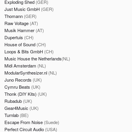
Exploding Shed
(GER)
Just Music GmbH
(GER)
Thomann
(GER)
Raw Voltage
(AT)
Musik Hammer
(AT)
Dupertuis
(CH)
House of Sound
(CH)
Loops & Bits GmbH
(CH)
Music House the Netherlands
(NL)
Midi Amsterdam
(NL)
ModularSynthesizer.nl
(NL)
Juno Records
(UK)
Cymru Beats
(UK)
Thonk (DIY Kits)
(UK)
Rubadub
(UK)
Gear4Music
(UK)
Turnlab
(BE)
Escape From Noise
(Suede)
Perfect Circuit Audio
(USA)