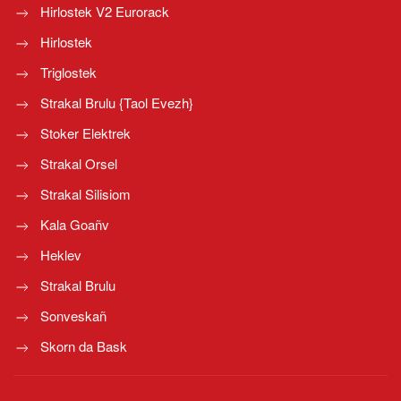
Hirlostek V2 Eurorack
Hirlostek
Triglostek
Strakal Brulu {Taol Evezh}
Stoker Elektrek
Strakal Orsel
Strakal Silisiom
Kala Goañv
Heklev
Strakal Brulu
Sonveskañ
Skorn da Bask