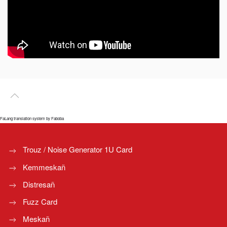
FaLang translation system by Faboba
Trouz / Noise Generator 1U Card
Kemmeskañ
Distresañ
Fuzz Card
Meskañ