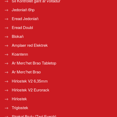
Sil Kontrollet gant ar voltadur
Jedoniañ 6hp
Eread Jedoniañ
Eread Doubl
Blokañ
Amplaer red Elektrek
Koantenn
Ar Merc'het Brao Tabletop
Ar Merc'het Brao
Hirlostek V2 6,35mm
Hirlostek V2 Eurorack
Hirlostek
Triglostek
Strakal Brulu {Taol Evezh}