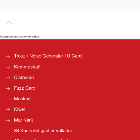
FaLang translation system by Faboba
Trouz / Noise Generator 1U Card
Kemmeskañ
Distresañ
Fuzz Card
Meskañ
Kruel
Mar Karit
Sil Kontrollet gant ar voltadur