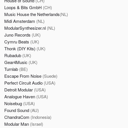
House of Sound
(CH)
Loops & Bits GmbH
(CH)
Music House the Netherlands
(NL)
Midi Amsterdam
(NL)
ModularSynthesizer.nl
(NL)
Juno Records
(UK)
Cymru Beats
(UK)
Thonk (DIY Kits)
(UK)
Rubadub
(UK)
Gear4Music
(UK)
Turnlab
(BE)
Escape From Noise
(Suede)
Perfect Circuit Audio
(USA)
Detroit Modular
(USA)
Analogue Haven
(USA)
Noisebug
(USA)
Found Sound
(AU)
ChandraCom
(Indonesia)
Modular Man
(Israel)