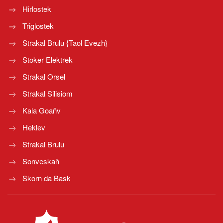
Hirlostek
Triglostek
Strakal Brulu {Taol Evezh}
Stoker Elektrek
Strakal Orsel
Strakal Silisiom
Kala Goañv
Heklev
Strakal Brulu
Sonveskañ
Skorn da Bask