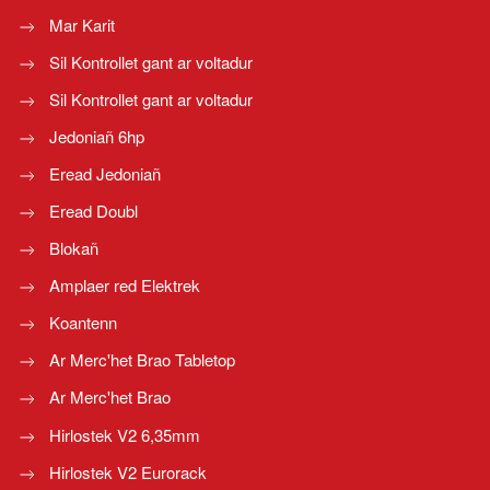
Mar Karit
Sil Kontrollet gant ar voltadur
Sil Kontrollet gant ar voltadur
Jedoniañ 6hp
Eread Jedoniañ
Eread Doubl
Blokañ
Amplaer red Elektrek
Koantenn
Ar Merc'het Brao Tabletop
Ar Merc'het Brao
Hirlostek V2 6,35mm
Hirlostek V2 Eurorack